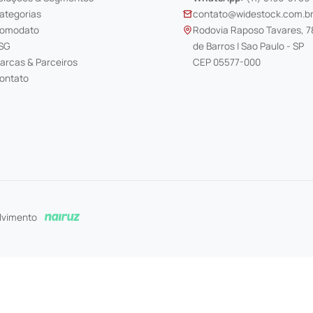
ategorias
contato@widestock.com.b
omodato
Rodovia Raposo Tavares, 7
SG
de Barros | Sao Paulo - SP
arcas & Parceiros
CEP 05577-000
ontato
lvimento