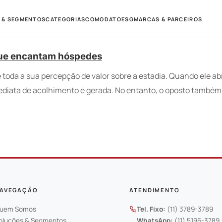
 & SEGMENTOS
CATEGORIAS
COMODATO
ESG
MARCAS & PARCEIROS
 que encantam hóspedes
e toda a sua percepção de valor sobre a estadia. Quando ele 
mediata de acolhimento é gerada. No entanto, o oposto també
AVEGAÇÃO
ATENDIMENTO
uem Somos
Tel. Fixo:
(11) 3789-3789
oluções & Segmentos
WhatsApp:
(11) 5196-3789