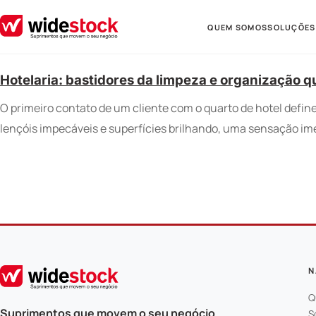
QUEM SOMOS
SOLUÇÕES
Hotelaria: bastidores da limpeza e organização
O primeiro contato de um cliente com o quarto de hotel defin
lençóis impecáveis e superfícies brilhando, uma sensação i
N
Q
Suprimentos que movem o seu negócio.
S