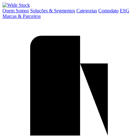
Pular
para
Quem Somos
Soluções & Segmentos
Categorias
Comodato
ESG
o
Marcas & Parceiros
conteúdo