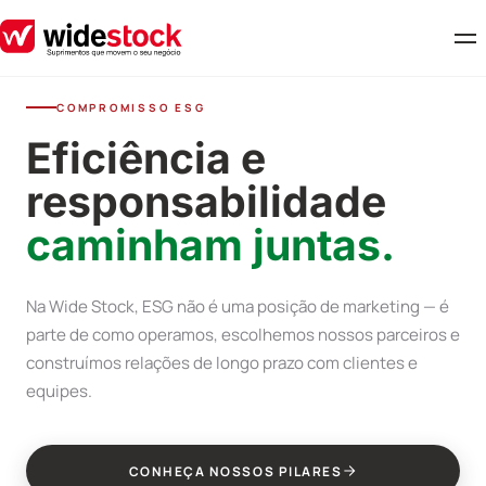
COMPROMISSO ESG
Eficiência e
responsabilidade
caminham juntas.
Na Wide Stock, ESG não é uma posição de marketing — é
parte de como operamos, escolhemos nossos parceiros e
construímos relações de longo prazo com clientes e
equipes.
CONHEÇA NOSSOS PILARES