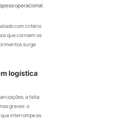
espesa operacional.
aliado com critério
osos que corroem os
uprimentos surge
em logística
anizações, a falta
emas graves: o
, que interrompe as