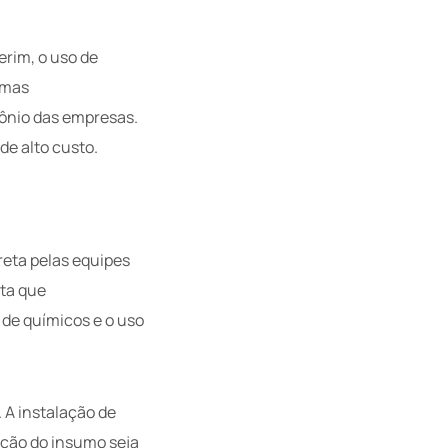
erim, o uso de
emas
ônio das empresas.
de alto custo.
reta pelas equipes
lta que
 de químicos e o uso
A instalação de
ição do insumo seja