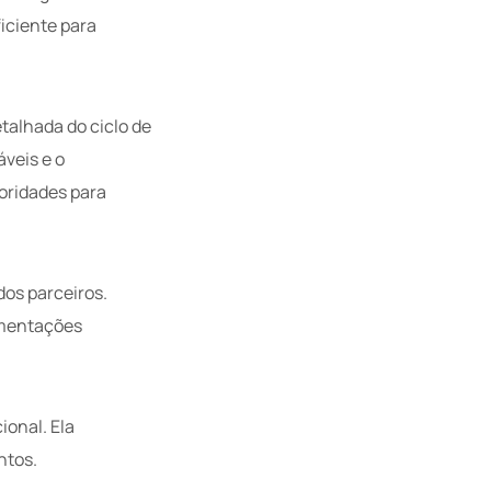
iciente para
talhada do ciclo de
áveis e o
ioridades para
os parceiros.
amentações
ional. Ela
ntos.