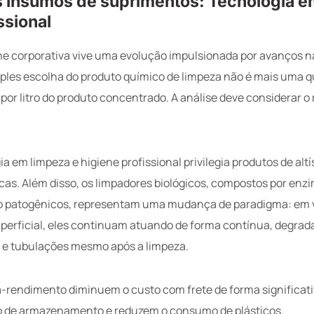
 insumos de suprimentos: Tecnologia e
ssional
e corporativa vive uma evolução impulsionada por avanços n
mples escolha do produto químico de limpeza não é mais uma 
por litro do produto concentrado. A análise deve considerar o
a em limpeza e higiene profissional privilegia produtos de al
cas. Além disso, os limpadores biológicos, compostos por enz
 patogênicos, representam uma mudança de paradigma: em 
uperficial, eles continuam atuando de forma contínua, degrad
s e tubulações mesmo após a limpeza.
a-rendimento diminuem o custo com frete de forma significati
o de armazenamento e reduzem o consumo de plásticos.