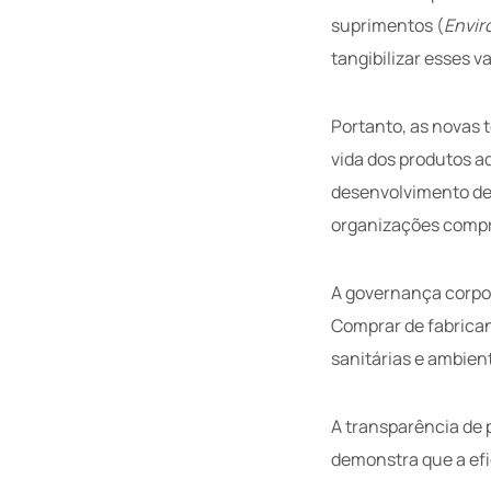
suprimentos (
Envir
tangibilizar esses 
Portanto, as novas 
vida dos produtos a
desenvolvimento de 
organizações compr
A governança corpor
Comprar de fabrica
sanitárias e ambient
A transparência de 
demonstra que a efi