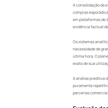
A consolidação da e
compras esporádica
em plataformas de
evidência factual d
Os sistemas analíti
necessidade de gra
última hora. O pla
exato de sua utiliza
A análise preditiva 
puramente repetitiv
parcerias comerciai