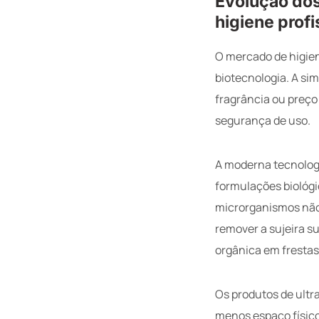
Evolução dos
higiene profi
O mercado de higien
biotecnologia. A si
fragrância ou preço 
segurança de uso.
A moderna tecnologi
formulações biológi
microrganismos não
remover a sujeira s
orgânica em fresta
Os produtos de ultr
menos espaço físic