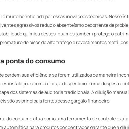
 é muito beneficiada por essas inovações técnicas. Nesse ínt
lventes agressivos reduz o absenteísmo decorrente de probl
estabilidade química desses insumos também protege o patrim
 prematuro de pisos de alto tráfego e revestimentos metálicos 
a ponta do consumo
e perdem sua eficiência se forem utilizados de maneira incor
des instalações comerciais, o desperdício é uma despesa ocu
pa dos sistemas de auditoria tradicionais. A diluição manual
is são as principais fontes desse gargalo financeiro.
ta do consumo atua como uma ferramenta de controle exata. 
m automática para produtos concentrados garante que a dilu