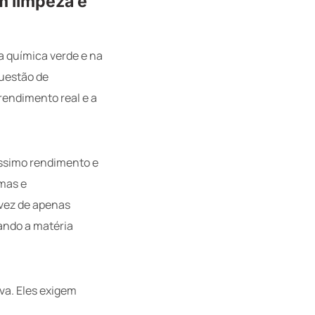
m limpeza e
a química verde e na
questão de
 rendimento real e a
tíssimo rendimento e
imas e
vez de apenas
ando a matéria
va. Eles exigem