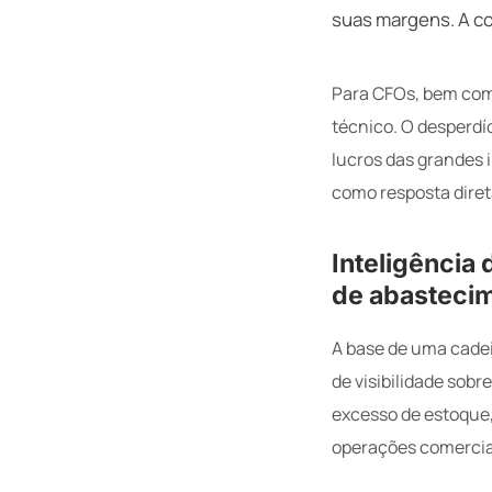
suas margens. A co
Para CFOs, bem como
técnico. O desperdíc
lucros das grandes 
como resposta diret
Inteligência 
de abasteci
A base de uma cadei
de visibilidade sob
excesso de estoque, 
operações comercia